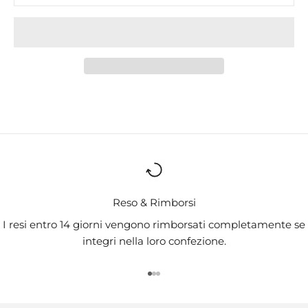
Reso & Rimborsi
I resi entro 14 giorni vengono rimborsati completamente se
integri nella loro confezione.
Vai all'articolo 1
Vai all'articolo 2
Vai all'articolo 3