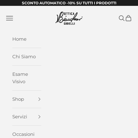
Vai al contenuto
SCONTO AUTOMATICO -10% SU TUTTI I PRODOTTI
Bianchessi Ottica & Gioielli
Apri il menu di navigazione
Mostra i
Mostra
Home
Chi Siamo
Esame
Visivo
Shop
Servizi
Occasioni